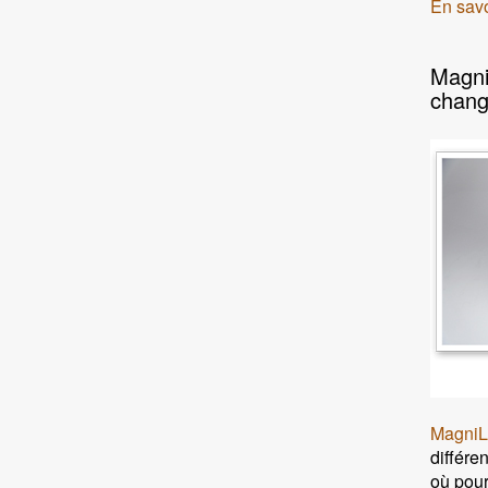
En savo
MagniL
chang
MagniL
différe
où pour