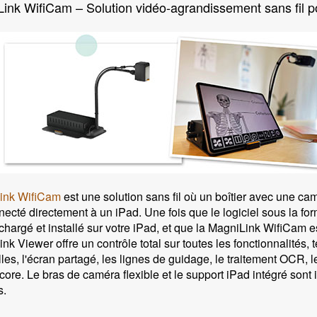
ink WifiCam – Solution vidéo-agrandissement sans fil p
ink WifiCam
est une solution sans fil où un boîtier avec une cam
necté directement à un iPad. Une fois que le logiciel sous la f
échargé et installé sur votre iPad, et que la MagniLink WifiCam e
nk Viewer offre un contrôle total sur toutes les fonctionnalités, 
ielles, l'écran partagé, les lignes de guidage, le traitement OCR,
core. Le bras de caméra flexible et le support iPad intégré sont
s.