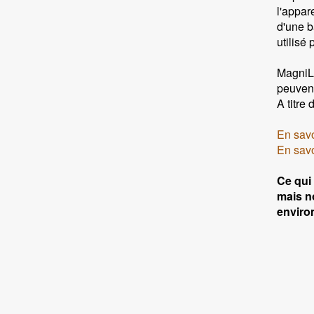
l'appar
d'une b
utilisé
MagniLi
peuvent
A titre
En savo
En savo
Ce qui
mais n
enviro