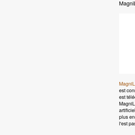
MagniL
MagniL
est con
est tél
MagniLi
artific
plus en
l'est pa