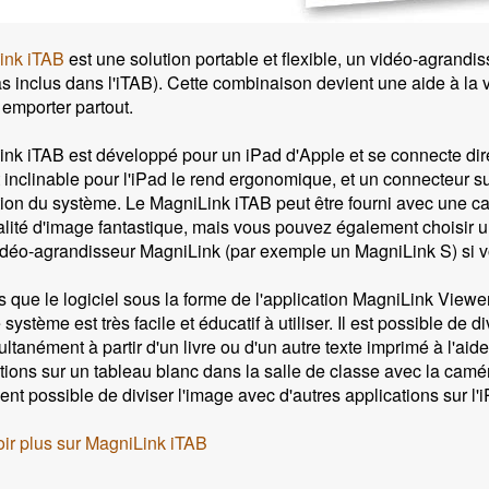
ink iTAB
est une solution portable et flexible, un vidéo-agrandi
as inclus dans l'iTAB). Cette combinaison devient une aide à la 
à emporter partout.
nk iTAB est développé pour un iPad d'Apple et se connecte dir
 inclinable pour l'iPad le rend ergonomique, et un connecteur 
sation du système. Le MagniLink iTAB peut être fourni avec une c
lité d'image fantastique, mais vous pouvez également choisir u
idéo-agrandisseur MagniLink (par exemple un MagniLink S) si v
s que le logiciel sous la forme de l'application MagniLink Viewer
 système est très facile et éducatif à utiliser. Il est possible de 
ultanément à partir d'un livre ou d'un autre texte imprimé à l'aide 
tions sur un tableau blanc dans la salle de classe avec la caméra
nt possible de diviser l'image avec d'autres applications sur l'i
ir plus sur MagniLink iTAB