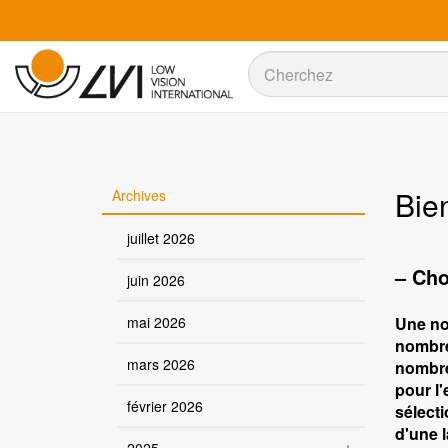
Recherche
Recherche
Bien
Archives
juillet 2026
– Cho
juin 2026
mai 2026
Une nou
nombre
mars 2026
nombre
pour l
février 2026
sélect
d'une 