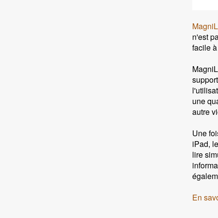
MagniL
n'est p
facile 
MagniLi
support
l'utili
une qua
autre v
Une foi
iPad, le
lire sim
informa
égaleme
En savo