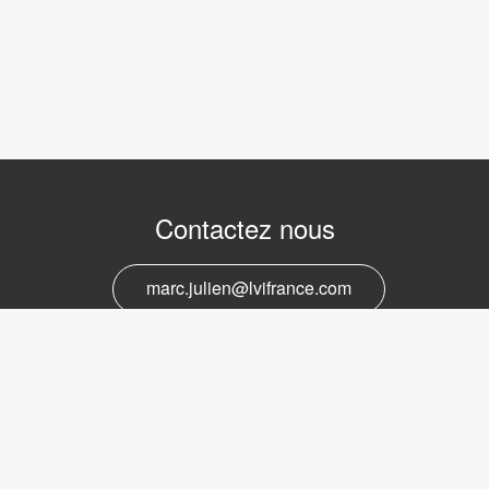
Contactez nous
marc.julien@lvifrance.com
06-07383276
Support et service
marc.julien@lvifrance.com