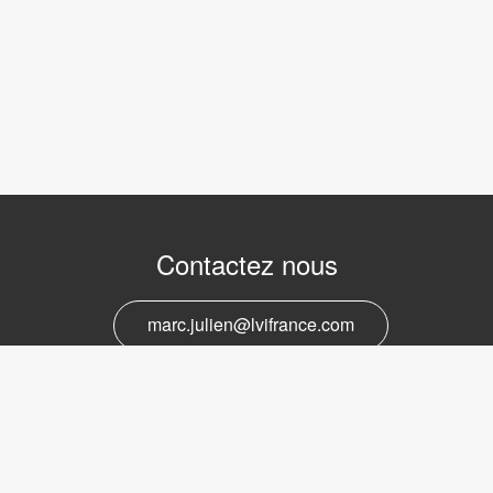
Contactez nous
marc.julien@lvifrance.com
06-07383276
Support et service