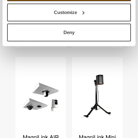
MagniLink
MagniLink Pro
Vision
La solution
Customize
Système
professionnelle
modulaire offrant
pour les
un haut niveau
professionnels
Deny
d’adaptation
déficients visuels
MagniLink AIR
MagniLink Mini