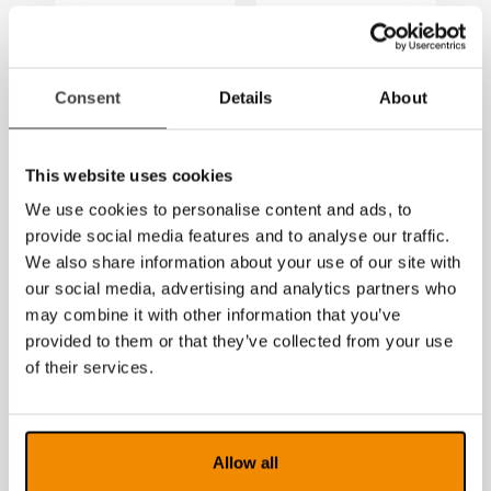
MagniLink Zip
MagniLink One
New
Téléagrandisseur
Consent
Details
About
Téléagrandisseur
pliable offrant
pliable, portable
une utilisation
et facile à utiliser
conviviale
This website uses cookies
We use cookies to personalise content and ads, to
provide social media features and to analyse our traffic.
We also share information about your use of our site with
our social media, advertising and analytics partners who
may combine it with other information that you’ve
provided to them or that they’ve collected from your use
of their services.
Allow all