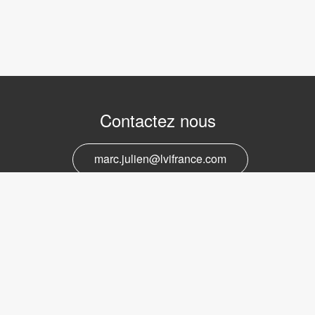
Contactez nous
marc.julien@lvifrance.com
06-07383276
Support et service
marc.julien@lvifrance.com
06-07383276