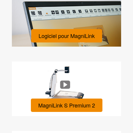
Logiciel pour MagniLink
MagniLink S Premium 2