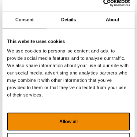
Le logiciel de haute performance est inclus et,
avec le traitement OCR intégré et Textto-
Speech, votre texte peut être lu à haute voix
Consent
Details
About
pour plus de confort et une expérience
optimale. Plusieurs modes de visualisation
différents sont disponibles pour augmenter la
This website uses cookies
vitesse de lecture, l’endurance de la lecture et
We use cookies to personalise content and ads, to
permettre une lecture plus aisée.
provide social media features and to analyse our traffic.
We also share information about your use of our site with
Un appareil dédié à la mobilité
our social media, advertising and analytics partners who
may combine it with other information that you’ve
MagniLink TAB est un appareil repliable et de
provided to them or that they’ve collected from your use
faible poids permettant un démarrage rapide
et aisé – vous pouvez commencer à travailler
of their services.
presque immédiatement. Il est idéal pour une
utilisation en milieu scolaire ou lorsque vous
avez besoin d’être mobile.
Allow all
MagniLink TAB – la solution basse vision
adaptée à tous les besoins !