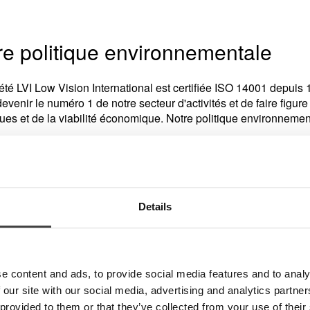
re politique environnementale
été LVI Low Vision International est certifiée ISO 14001 depuis
devenir le numéro 1 de notre secteur d'activités et de faire figur
ues et de la viabilité économique. Notre politique environnement
vers son implication et sa collaboration ave
ciété LVI s’engage à :
hercher en permanence des améliorations et des solutions visant
Details
e nos activités sur l’environnement.
iller à offrir un cadre du travail à la fois sain et sûr, sur le pla
e content and ads, to provide social media features and to analy
 our site with our social media, advertising and analytics partn
 provided to them or that they’ve collected from your use of their