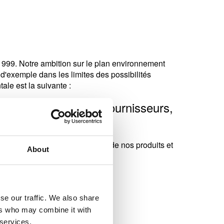
 1999. Notre ambition sur le plan environnement
e d'exemple dans les limites des possibilités
ale est la suivante :
c ses clients et ses fournisseurs,
 à réduire davantage l’impact de nos produits et
About
n tant matériel que psychologique.
se our traffic. We also share
ers who may combine it with
 services.