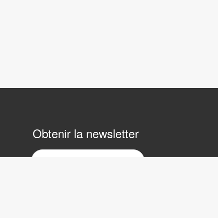
Obtenir la newsletter
ewsletter
ar
ourrier
lectronique