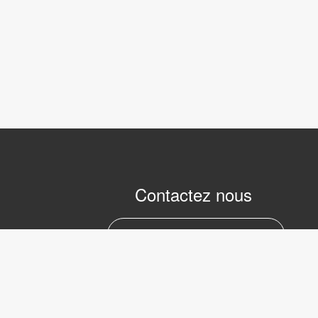
Contactez nous
marc.julien@lvifrance.com
06-07383276