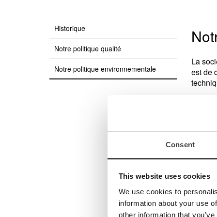
Historique
Not
Notre politique qualité
La soci
Notre politique environnementale
est de 
techniq
À tra
la so
C
Consent
d
Ve
This website uses cookies
We use cookies to personalis
information about your use of
other information that you’ve