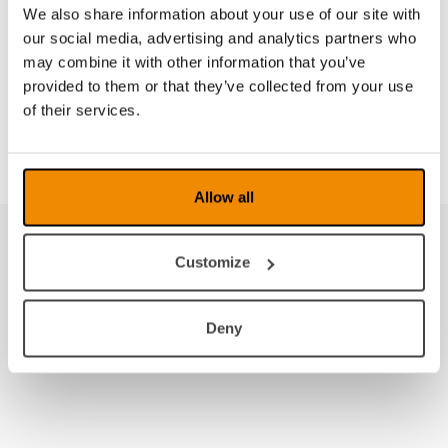
développement et la production se font toujours en
We also share information about your use of our site with
Suède.
our social media, advertising and analytics partners who
may combine it with other information that you’ve
En 2018, LVI Low Vision International a fêté ses 40
provided to them or that they’ve collected from your use
ans. Les années à venir s'annoncent pleines de
promesses, avec une ambition inchangée :
of their services.
simplifier le quotidien des personnes malvoyantes.
Allow all
Customize
Deny