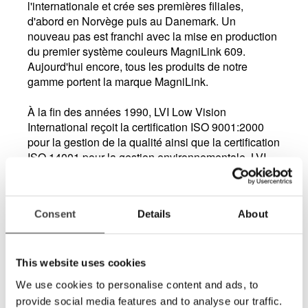
l'internationale et crée ses premières filiales,
d'abord en Norvège puis au Danemark. Un
nouveau pas est franchi avec la mise en production
du premier système couleurs MagniLink 609.
Aujourd'hui encore, tous les produits de notre
gamme portent la marque MagniLink.
À la fin des années 1990, LVI Low Vision
International reçoit la certification ISO 9001:2000
pour la gestion de la qualité ainsi que la certification
ISO 14001 pour la gestion environnementale. LVI
est la première entreprise de son secteur d'activités
à être certifiée.
Consent
Details
About
L'entreprise s'est considérablement développée au
fil des ans, de même que sa notoriété, sur le plan
national et international. LVI compte aujourd'hui des
filiales non seulement en Norvège et au Danemark,
This website uses cookies
mais aussi en Suisse, en Allemagne et aux États-
We use cookies to personalise content and ads, to
Unis. Le groupe emploie quelque 60 personnes. Le
provide social media features and to analyse our traffic.