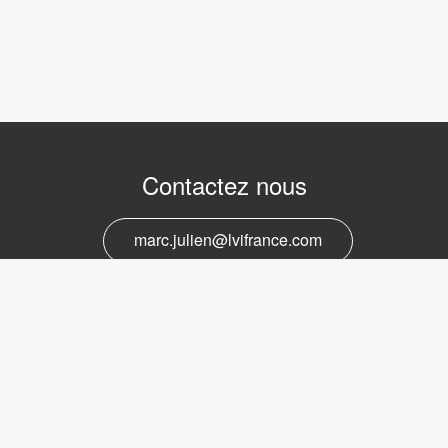
Contactez nous
marc.julien@lvifrance.com
06-07383276
Support et service
marc.julien@lvifrance.com
06-07383276