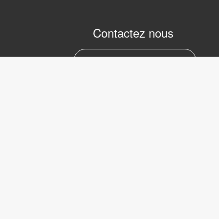
Contactez nous
marc.julien@lvifrance.com
06-07383276
LVI Low 
Internati
39 Avenu
Serbie
Copyright © 2017 LVI Low Vision
75008 Pa
International
Phone: +