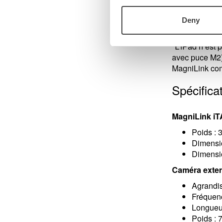
ML-iTAB-SC-
ML-iTAB-S-11
Deny
*L’iPad n’est 
avec puce M2)
MagniLink com
Spécifica
MagniLink i
Poids : 
Dimensio
Dimensio
Caméra exte
Agrandis
Fréquen
Longueur
Poids : 