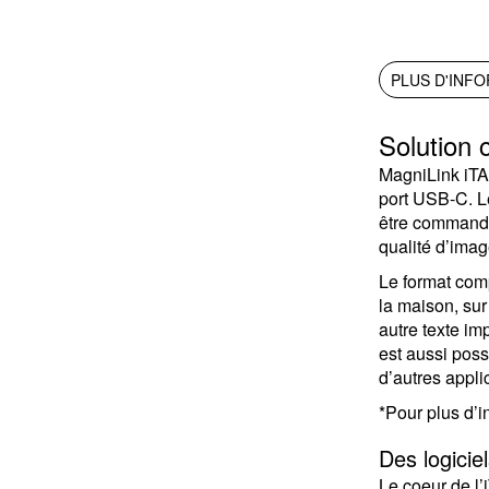
PLUS D'INF
Solution 
MagniLink iTAB
port USB-C. Le
être commandé
qualité d’imag
Le format comp
la maison, sur
autre texte im
est aussi poss
d’autres applic
*Pour plus d’i
Des logiciel
Le coeur de l