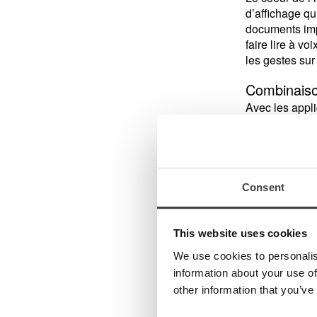
d’affichage qu
documents impr
faire lire à v
les gestes sur 
Combinaiso
Avec les appli
Solutions a
MagniWifi et M
en savoir plu
Consent
Vue d’en
This website uses cookies
N° d’article
*
We use cookies to personalis
ML-iTAB-SC-
information about your use of
ML-iTAB-S-1
other information that you’ve
ML-iTAB-SC-1
ML-iTAB-S-12