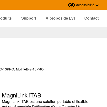
Accessibilité
roduits
Support
À propos de LVI
Contact
-SC-13PRO, ML-ITAB-S-13PRO
MagniLink iTAB
MagniLink iTAB est une solution portable et flexible
qui rend possible l’utilisation d’une Caméra LVI