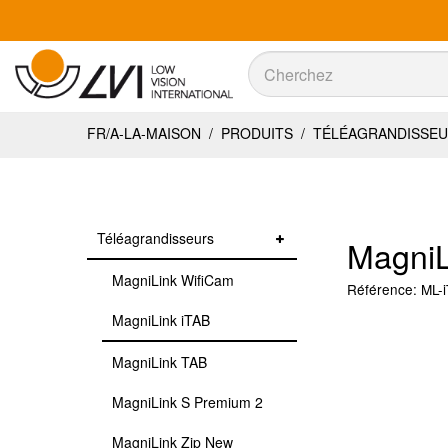
Recherche
Recherche
FR/A-LA-MAISON
/
PRODUITS
/
TÉLÉAGRANDISSE
Téléagrandisseurs
MagniL
MagniLink WifiCam
Référence:
ML-
MagniLink iTAB
MagniLink TAB
MagniLink S Premium 2
MagniLink Zip New