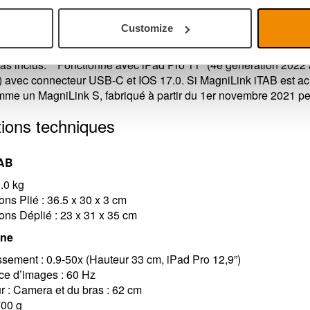
11
Oui
Oui
iPad Pro 11”**
Oui
Customize
Non
iPad Pro 11”**
pas inclus. **Fonctionne avec iPad Pro 11" (4e génération 2022
 avec connecteur USB-C et IOS 17.0. Si MagniLink iTAB est ac
me un MagniLink S, fabriqué à partir du 1er novembre 2021 peuv
tions techniques
TAB
3.0 kg
ns Plié : 36.5 x 30 x 3 cm
ns Déplié : 23 x 31 x 35 cm
rne
sement : 0.9-50x (Hauteur 33 cm, iPad Pro 12,9”)
ce d’images : 60 Hz
 : Camera et du bras : 62 cm
700 g