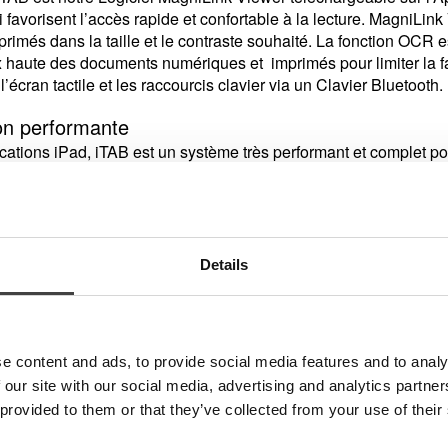
i favorisent l’accès rapide et confortable à la lecture. MagniLi
imés dans la taille et le contraste souhaité. La fonction OCR est 
oix haute des documents numériques et imprimés pour limiter la
l’écran tactile et les raccourcis clavier via un Clavier Bluetooth.
n performante
cations iPad, iTAB est un système très performant et complet po
lternatives
agniLink WifiCam sont deux solutions pour ceux qui ont besoin 
s, rendez-vous sur
MagniLink WifiCam
.
Details
semble
Support
Caméra
Convient au
modèle iPad**
e content and ads, to provide social media features and to analy
13PRO
Oui
Oui
iPad Pro 13”
 our site with our social media, advertising and analytics partn
3PRO
Oui
Non
iPad Pro 13"
 provided to them or that they’ve collected from your use of their
2.9
Oui
Oui
iPad Pro 12,9”**
.9
Oui
Non
iPad Pro 12,9”**