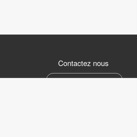
Contactez nous
marc.julien@lvifrance.com
06-07383276