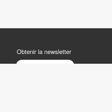
Obtenir la newsletter
ewsletter
ar
ourrier
lectronique