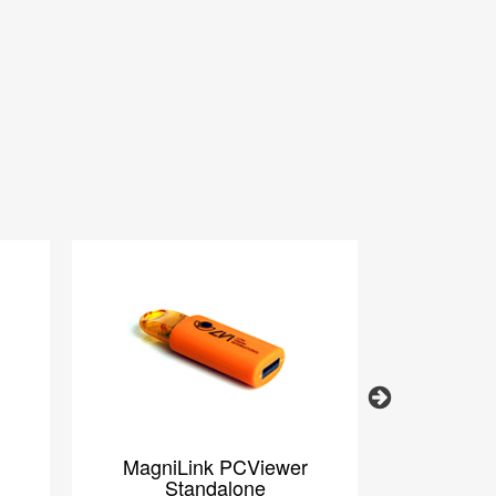
Next
MagniLink PCViewer
MagniL
Standalone