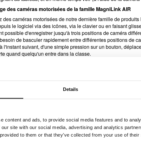
rge des caméras motorisées de la famille MagniLink AIR
ez des caméras motorisées de notre dernière famille de produit
puis le logiciel via des icônes, via le clavier ou en faisant gliss
nt possible d'enregistrer jusqu'à trois positions de caméra différ
 besoin de basculer rapidement entre différentes positions de ca
 à l'instant suivant, d'une simple pression sur un bouton, déplac
rte quand quelqu'un entre dans la classe.
e nouvelles perspectives
sée en option pour MagniLink Viewer et rend nos puissants outil
acer un article de journal sous la caméra de lecture et le faire
 saisissant ou en dictant une commande. Il est également poss
Details
n'importe quoi et d'obtenir des réponses immédiatement.
le consiste à demander après avoir scanné une facture papier, q
quoi ne pas demander qui est l'expéditeur ?
L’IA peut également ê
e content and ads, to provide social media features and to analy
s images. Cela facilite, par exemple, l’interprétation des prob
 our site with our social media, advertising and analytics partn
 provided to them or that they’ve collected from your use of their
e de nombreuses possibilités. Ce qui était auparavant difficile 