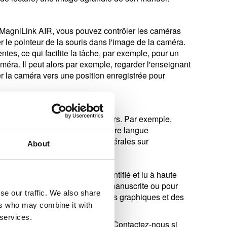
s MagniLink AIR, vous pouvez contrôler les caméras
er le pointeur de la souris dans l'image de la caméra.
entes, ce qui facilite la tâche, par exemple, pour un
méra. Il peut alors par exemple, regarder l'enseignant
er la caméra vers une position enregistrée pour
s d'aide visuelle encore meilleurs. Par exemple,
 résumer ou traduire dans une autre langue
ible de poser des questions générales sur
About
ue le montant à payer soit identifié et lu à haute
tre utilisée pour lire l’écriture manuscrite ou pour
se our traffic. We also share
lèmes mathématiques contenant des graphiques et des
ers who may combine it with
 services.
est maintenant rendu plus facile. Contactez-nous si