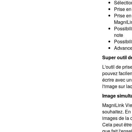
Sélectio
Prise en
Prise en
MagniLi
Possibil
note
Possibil
Advance
Super outil d
L'outil de pris
pouvez facilem
écrire avec un
l'image sur la
Image simult
MagniLink Vie
souhaitez. En 
images de la 
Cela peut être
que fait l'ens