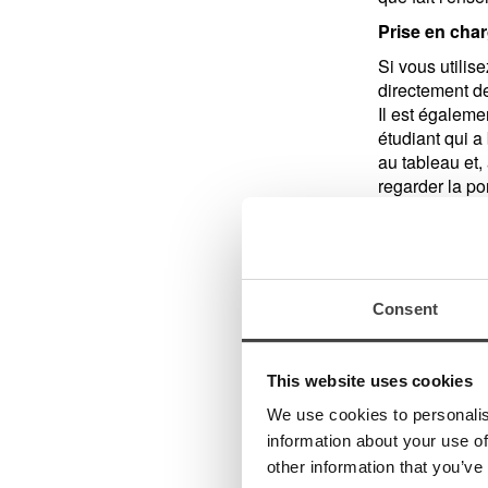
Prise en cha
Si vous utilis
directement de
Il est égaleme
étudiant qui a
au tableau et,
regarder la po
L'IA ouvre d
L'IA est propo
vous pouvez pl
simplement en
Consent
pratiquement 
Un autre exemp
This website uses cookies
voix. Ou pour
We use cookies to personalis
interpréter de
information about your use of
diagrammes.
other information that you’ve
Tout cela ouvr