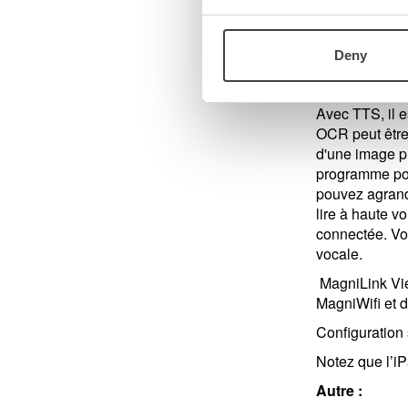
vous souhaitez
également disp
nécessitent u
Deny
TTS
Avec TTS, il es
OCR peut être 
d'une image pr
programme pour
pouvez agrandi
lire à haute v
connectée. Vou
vocale.
MagniLink Vie
MagniWifi et d
Configuration 
Notez que l’iP
Autre :