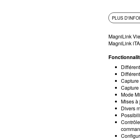
PLUS D'INF
MagniLink View
MagniLink iTA
Fonctionnali
Différen
Différen
Capture 
Capture 
Mode Mir
Mises à 
Divers m
​Possibi
Contrôle
command
Configur