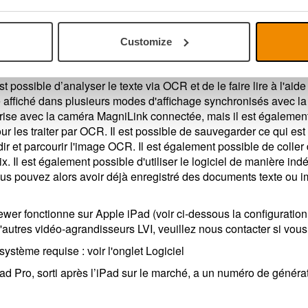
 plus d'informations ou si vous souhaitez commander une licenc
onible pour ceux qui souhaitent tester les nouvelles fonctionnali
ne connexion Internet.
En savoir plus sur l'IA ici.
Customize
t possible d’analyser le texte via OCR et de le faire lire à l'aide
affiché dans plusieurs modes d'affichage synchronisés avec la le
ise avec la caméra MagniLink connectée, mais il est également 
 les traiter par OCR. Il est possible de sauvegarder ce qui est
r et parcourir l'image OCR. Il est également possible de coller
oix. Il est également possible d'utiliser le logiciel de manière i
s pouvez alors avoir déjà enregistré des documents texte ou ima
wer fonctionne sur Apple iPad (voir ci-dessous la configurati
'autres vidéo-agrandisseurs LVI, veuillez nous contacter si vou
système requise : voir l'onglet Logiciel
ad Pro, sorti après l’iPad sur le marché, a un numéro de générati