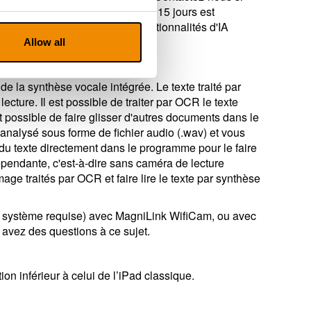
e. Une licence d'évaluation de 15 jours est
tés. Veuillez noter que les fonctionnalités d'IA
Allow all
 de la synthèse vocale intégrée. Le texte traité par
cture. Il est possible de traiter par OCR le texte
possible de faire glisser d'autres documents dans le
 analysé sous forme de fichier audio (.wav) et vous
 du texte directement dans le programme pour le faire
ndépendante, c'est-à-dire sans caméra de lecture
ge traités par OCR et faire lire le texte par synthèse
on système requise) avec MagniLink WifiCam, ou avec
s avez des questions à ce sujet.
on inférieur à celui de l’iPad classique.