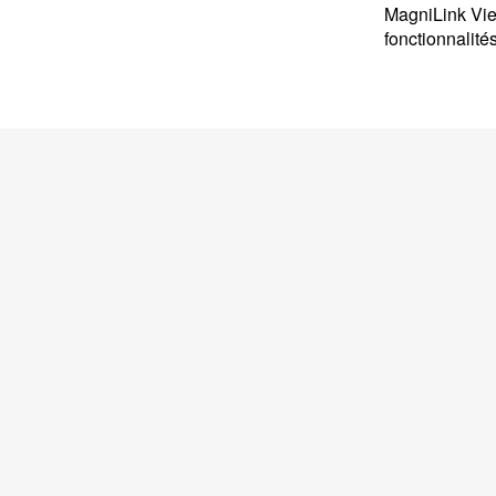
MagniLink View
fonctionnalité