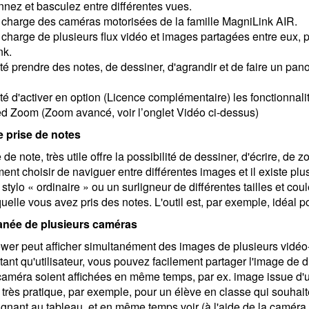
nnez et basculez entre différentes vues.
 charge des caméras motorisées de la famille MagniLink AIR.
 charge de plusieurs flux vidéo et images partagées entre eux, p
nk.
ité prendre des notes, de dessiner, d'agrandir et de faire un pano
ité d'activer en option (Licence complémentaire) les fonctionnali
d Zoom (
Zoom avancé, voir l’onglet Vidéo ci-dessus)
e prise de notes
e de note, très utile offre la possibilité de dessiner, d'écrire, 
ent choisir de naviguer entre différentes images et il existe plus
 stylo « ordinaire » ou un surligneur de différentes tailles et co
quelle vous avez pris des notes. L'outil est, par exemple, idéal 
anée de plusieurs caméras
wer peut afficher simultanément des images de plusieurs vidéo
tant qu'utilisateur, vous pouvez facilement partager l'image de d
caméra soient affichées en même temps, par ex. image issue d'u
 très pratique, par exemple, pour un élève en classe qui souhaite
eignant au tableau, et en même temps voir (à l'aide de la camér