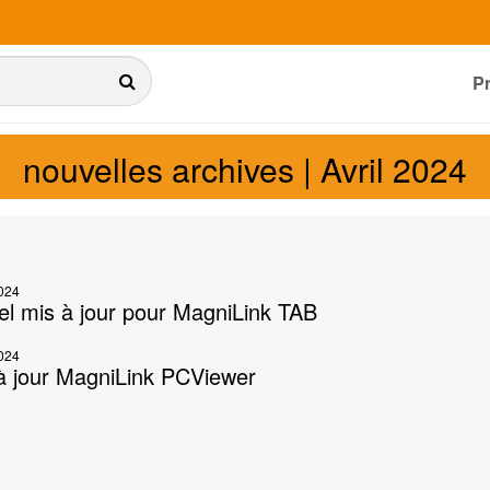
P
nouvelles archives | Avril 2024
2024
iel mis à jour pour MagniLink TAB
2024
à jour MagniLink PCViewer