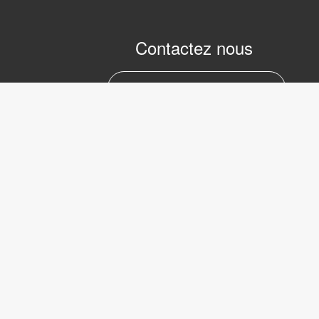
Contactez nous
marc.julien@lvifrance.com
06-07383276
LVI Low 
Internati
39 Avenu
Serbie
Copyright © 2017 LVI Low Vision
75008 Pa
International
Phone: +