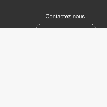
Contactez nous
marc.julien@lvifrance.com
06-07383276
LVI Low 
Internati
39 Avenu
Serbie
Copyright © 2017 LVI Low Vision
75008 Pa
International
Phone: +