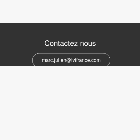
Contactez nous
marc.julien@lvifrance.com
06-07383276
Support et service
marc.julien@lvifrance.com
06-07383276