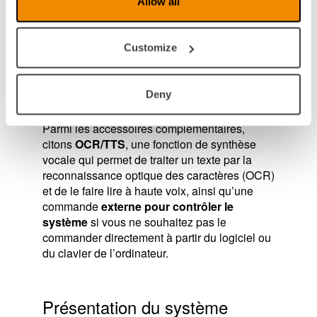
Allow all
câble de MagniLink AIR Distance au module
de contrôle et de commande qui, à son tour
est connecté à un moniteur indépendant qui
Customize
affiche l’image de la caméra. Le boîtier de
commande est inclus, mais vous pouvez
également préférer un clavier et une souris
Deny
d’ordinateur pour contrôler le logiciel.
Parmi les accessoires complémentaires,
citons
OCR/TTS
, une fonction de synthèse
vocale qui permet de traiter un texte par la
reconnaissance optique des caractères (OCR)
et de le faire lire à haute voix, ainsi qu’une
commande
externe pour contrôler le
système
si vous ne souhaitez pas le
commander directement à partir du logiciel ou
du clavier de l’ordinateur.
Présentation du système