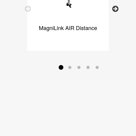
Previous
Next
MagniLink AIR Distance
M