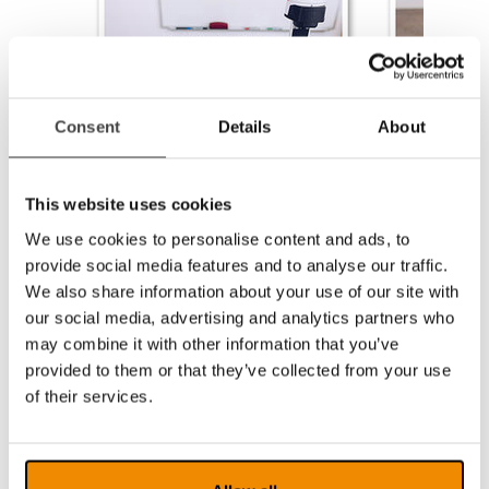
Consent
Details
About
This website uses cookies
We use cookies to personalise content and ads, to
provide social media features and to analyse our traffic.
We also share information about your use of our site with
our social media, advertising and analytics partners who
Des accessoires qui facilitent
may combine it with other information that you’ve
le quotidien
provided to them or that they’ve collected from your use
Si le système est destiné à être utilisé par un
of their services.
élève qui n’a pas accès à un ordinateur, vous
pouvez utiliser à la place
un module de
contrôle et de commande
avec un logiciel
préinstallé. L’image est alors transférée par