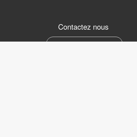
Contactez nous
marc.julien@lvifrance.com
06-07383276
LVI Low 
Internati
39 Avenu
Serbie
Copyright © 2017 LVI Low Vision
75008 Pa
International