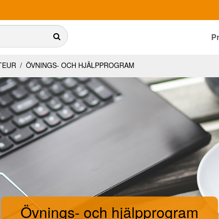
P
ATEUR
/
ÖVNINGS- OCH HJÄLPPROGRAM
Övnings- och hjälpprogram