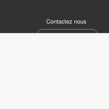
Contactez nous
marc.julien@lvifrance.com
06-07383276
LVI Low 
Internati
39 Avenu
Serbie
Copyright © 2017 LVI Low Vision
75008 Pa
International