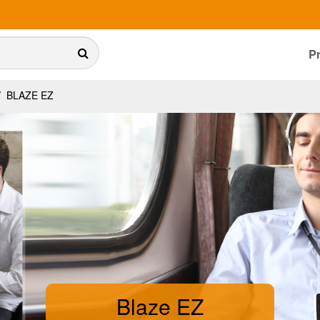
P
/
BLAZE EZ
Blaze EZ