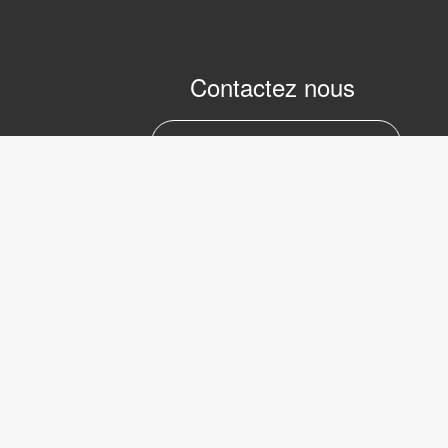
Contactez nous
marc.julien@lvifrance.com
06-07383276
LVI Low 
Internati
39 Avenu
Serbie
Copyright © 2017 LVI Low Vision
75008 Pa
International