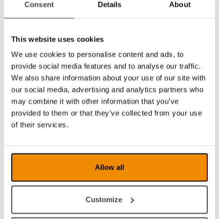
Consent
Details
About
Qualité d’image et design
MagniLink Vision Basic FHD a une image
stable et sans scintillement avec un contraste
This website uses cookies
élevé et des couleurs claires. Il est conçu de
manière ergonomique pour une facilité
We use cookies to personalise content and ads, to
d’utilisation maximale et dispose d’un écran
provide social media features and to analyse our traffic.
au design fin pour une expression moderne.
We also share information about your use of our site with
our social media, advertising and analytics partners who
Caractéristiques et bénéfices
may combine it with other information that you’ve
provided to them or that they’ve collected from your use
Haute qualité.
of their services.
Panneau de commande facile à utiliser
avec des boutons simples et tactiles.
Écran au format large avec un contraste
et une luminosité élevée.
Allow all
Table de lecture stable et robuste.
Haute qualité d’image (FHD) avec une
image stable et sans scintillement.
Customize
Éclairage LED moderne pour un niveau