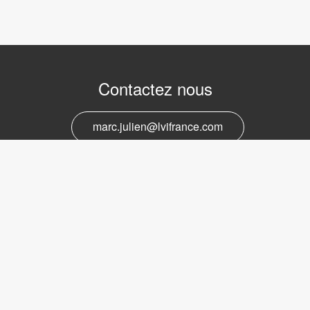
Contactez nous
marc.julien@lvifrance.com
06-07383276
Support et service
marc.julien@lvifrance.com
06-07383276
Obtenir la newsletter